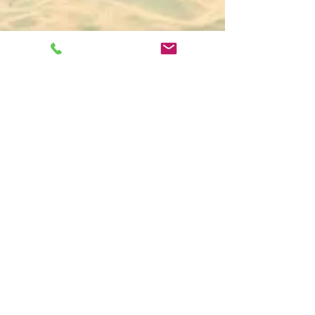
Herzlich Willkommen !
Als Wahlarzt mit Terminordination
habe ich die Möglichkeit Patientinnen
und Patienten individuell und in
einem ausreichenden zeitlichen
Rahmen zu beraten. Neurologie als
sehr komplexes Teilgebiet der
Medizin verlangt eine gewissenhafte
Befragung, körperliche
Untersuchung, Diagnostik und
Therapieplanung. Diese Zeit nehme
ich mir sehr gerne und freue mich auf