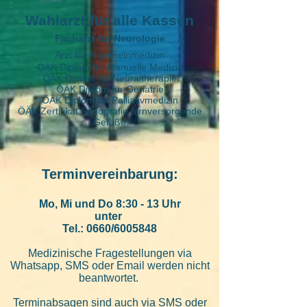
Wahlarzt für alle Kassen
Facharzt für Neurologie
Arzt für Allgemeinmedizin
ÖÄK Diplom für Manuelle Medizin
ÖÄK Diplom für Neuraltherapie
ÖÄK Diplom für Geriatrie
ÖÄK Diplom für Palliativmedizin
ÖÄK Zertifikat Sonografie hirnversorgende
Gefäße
Terminverei
nbarung:
Mo, Mi und Do 8:30 - 13 Uhr
unter
Tel.: 0660/6005848
Medizinische Fragestellungen via
Whatsapp, SMS oder Email werden nicht
beantwortet.
Terminabsagen sind auch via SMS oder