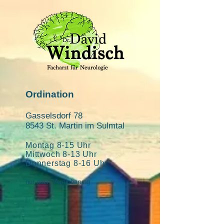
Ordination
Gasselsdorf 78
8543 St. Martin im
Sulmtal
Montag 8
-15
Uhr
Mittwoch 8-13 Uhr
Donnerstag 8-16 Uhr
nur nach Vereinbarung