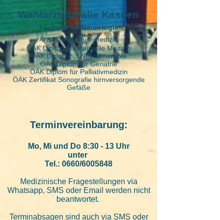
Wahlarzt für alle Kassen
Facharzt für Neurologie
Arzt für Allgemeinmedizin
ÖÄK Diplom für Manuelle Medizin
ÖÄK Diplom für Neuraltherapie
ÖÄK Diplom für Geriatrie
ÖÄK Diplom für Palliativmedizin
ÖÄK Zertifikat Sonografie hirnversorgende
Gefäße
Terminverei
nbarung:
Mo, Mi und Do 8:30 - 13 Uhr
unter
Tel.: 0660/6005848
Medizinische Fragestellungen via
Whatsapp, SMS oder Email werden nicht
beantwortet.
Terminabsagen sind auch via SMS oder