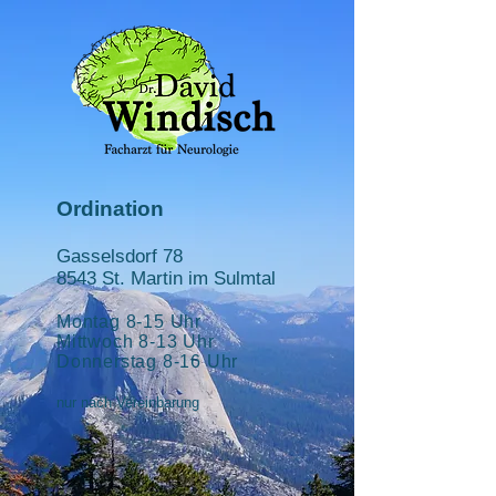
Ordination
Gasselsdorf 78
8543 St. Martin im
Sulmtal
Montag 8
-15
Uhr
Mittwoch 8-13 Uhr
Donnerstag 8-16 Uhr
nur nach Vereinbarung