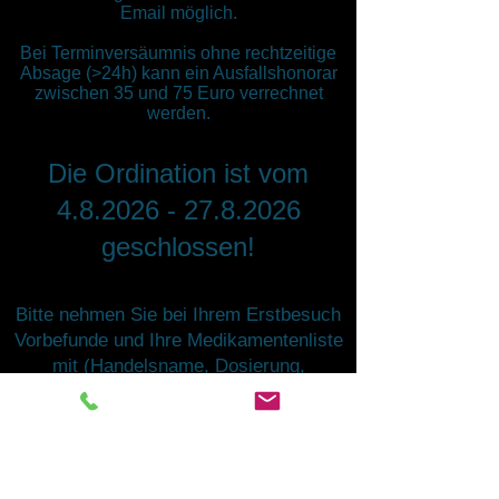
Email möglich.
Bei Terminversäumnis ohne rechtzeitige
Absage (>
24
h) kann
ein Ausfallshonorar
zwischen 35 und 75 Euro verrechnet
werden.
Die Ordination ist vom
4.8.2026 - 27.8.2026
geschlossen!
Bitte nehmen Sie bei Ihrem Erstbesuch
Vorbefunde und Ihre Medikamentenliste
mit (Handelsname, Dosierung,
Einnahmeschema).
So ersparen Sie sich und uns viel Zeit!