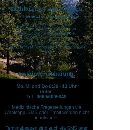
Wahlarzt für alle Kassen
Facharzt für Neurologie
Arzt für Allgemeinmedizin
ÖÄK Diplom für Manuelle Medizin
ÖÄK Diplom für Neuraltherapie
ÖÄK Diplom für Geriatrie
ÖÄK Diplom für Palliativmedizin
ÖÄK Zertifikat Sonografie hirnversorgende
Gefäße
Terminverei
nbarung:
Mo, Mi und Do 8:30 - 13 Uhr
unter
Tel.: 0660/6005848
Medizinische Fragestellungen via
Whatsapp, SMS oder Email werden nicht
beantwortet.
Terminabsagen sind auch via SMS oder