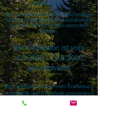
Email möglich.
Bei Terminversäumnis ohne rechtzeitige
Absage (>
24
h) kann
ein Ausfallshonorar
zwischen 35 und 75 Euro verrechnet
werden.
Die Ordination ist vom
4.8.2026 - 27.8.2026
geschlossen!
Bitte nehmen Sie bei Ihrem Erstbesuch
Vorbefunde und Ihre Medikamentenliste
mit (Handelsname, Dosierung,
Einnahmeschema).
So ersparen Sie sich und uns viel Zeit!