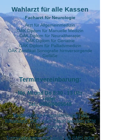
Wahlarzt für alle Kassen
Facharzt für Neurologie
Arzt für Allgemeinmedizin
ÖÄK Diplom für Manuelle Medizin
ÖÄK Diplom für Neuraltherapie
ÖÄK Diplom für Geriatrie
ÖÄK Diplom für Palliativmedizin
ÖÄK Zertifikat Sonografie hirnversorgende
Gefäße
Terminverei
nbarung:
Mo, Mi und Do 8:30 - 13 Uhr
unter
Tel.: 0660/6005848
Medizinische Fragestellungen via
Whatsapp, SMS oder Email werden nicht
beantwortet.
Terminabsagen sind auch via SMS oder